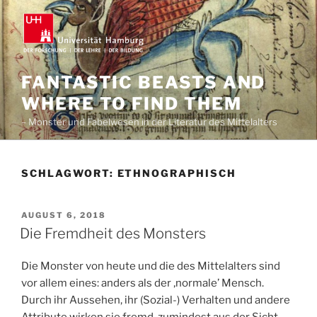
Zum
Inhalt
springen
FANTASTIC BEASTS AND
WHERE TO FIND THEM
– Monster und Fabelwesen in der Literatur des Mittelalters
SCHLAGWORT:
ETHNOGRAPHISCH
VERÖFFENTLICHT
AUGUST 6, 2018
AM
Die Fremdheit des Monsters
Die Monster von heute und die des Mittelalters sind
vor allem eines: anders als der ‚normale’ Mensch.
Durch ihr Aussehen, ihr (Sozial-) Verhalten und andere
Attribute wirken sie fremd, zumindest aus der Sicht