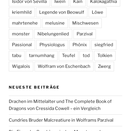
Isidor von Sevilla
Iwein
Kain
Kalokagathia
kriemhild
Legende von Beowulf
Löwe
mahrtenehe
melusine
Mischwesen
monster
Nibelungenlied
Parzival
Passional
Physiologus
Phönix
siegfried
tabu
tarnumhang
Teufel
tod
Tolkien
Wigalois
Wolfram von Eschenbach
Zwerg
NEUESTE BEITRÄGE
Drachen im Mittelalter und The Complete Book of
Dragons von Cressida Cowell – ein Vergleich
Cundrîes Bruder Malcreatiure in Wolframs Parzival