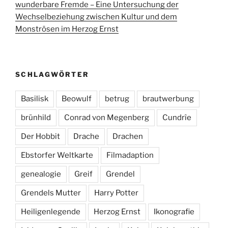
wunderbare Fremde – Eine Untersuchung der
Wechselbeziehung zwischen Kultur und dem
Monströsen im Herzog Ernst
SCHLAGWÖRTER
Basilisk
Beowulf
betrug
brautwerbung
brünhild
Conrad von Megenberg
Cundrîe
Der Hobbit
Drache
Drachen
Ebstorfer Weltkarte
Filmadaption
genealogie
Greif
Grendel
Grendels Mutter
Harry Potter
Heiligenlegende
Herzog Ernst
Ikonografie